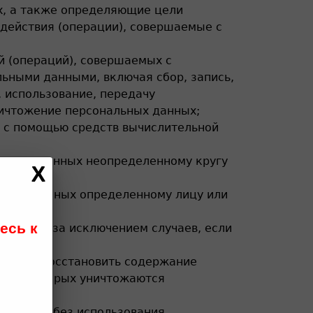
х, а также определяющие цели
действия (операции), совершаемые с
й (операций), совершаемых с
льными данными, включая сбор, запись,
, использование, передачу
уничтожение персональных данных;
 с помощью средств вычислительной
альных данных неопределенному кругу
льных данных определенному лицу или
есь к
данных (за исключением случаев, если
можным восстановить содержание
ьтате которых уничтожаются
озможным без использования