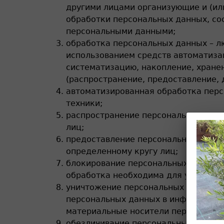
другими лицами организующие и (и
обработки персональных данных, со
персональными данными;
обработка персональных данных – лю
использованием средств автоматизац
систематизацию, накопление, хранен
(распространение, предоставление, 
автоматизированная обработка перс
техники;
распространение персональных данн
лиц;
предоставление персональных данны
определенному кругу лиц;
блокирование персональных данных 
обработка необходима для уточнени
уничтожение персональных данных –
персональных данных в информацион
материальные носители персональн
обезличивание персональных данных